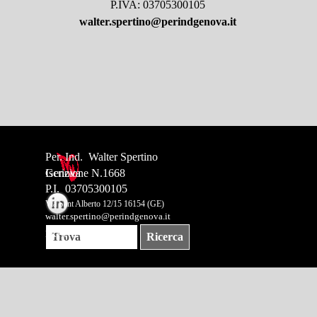
P.IVA: 03705300105
walter.spertino@perindgenova.it
Per. Ind.  Walter Spertino
Genova
Iscrizione N.1668
P.I.  03705300105
Via Sant Alberto 12/15 16154 (GE)
walter.spertino@perindgenova.it
PRIVACY POLICY
Ricerca
Torna ai contenuti